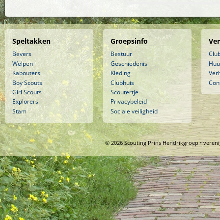
Speltakken
Groepsinfo
Ve
Bevers
Bestuur
Clu
Welpen
Geschiedenis
Huu
Kabouters
Kleding
Ver
Boy Scouts
Clubhuis
Con
Girl Scouts
Scoutertje
Explorers
Privacybeleid
Stam
Sociale veiligheid
© 2026 Scouting Prins Hendrikgroep • veren