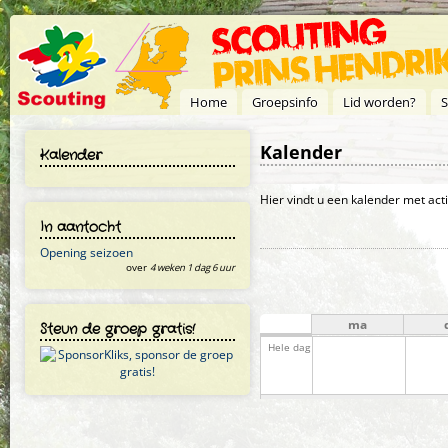
Overslaan en naar de inhoud gaan
Home
Groepsinfo
Lid worden?
S
Kalender
Kalender
Primaire tabs
Hier vindt u een kalender met act
In aantocht
Opening seizoen
over
4 weken 1 dag 6 uur
ma
Steun de groep gratis!
Hele dag