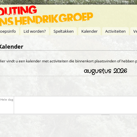
oepsinfo
Lid worden?
Speltakken
Kalender
Activiteiten
V
Kalender
Primaire tabs
ier vindt u een kalender met activiteiten die binnenkort plaatsvinden of hebben
augustus 2026
Hele dag