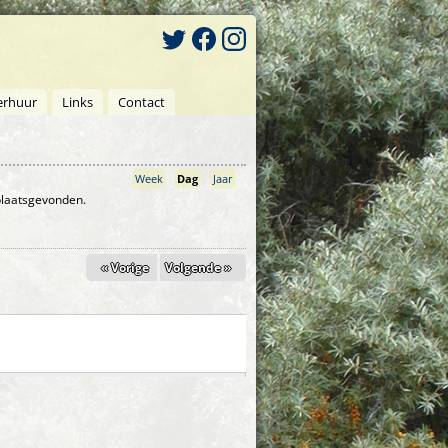
erhuur
Links
Contact
Week
Dag
(actieve tabblad)
Jaar
 plaatsgevonden.
« Vorige
Volgende »