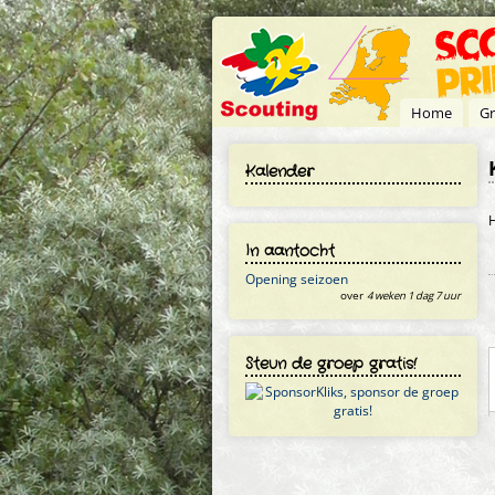
Overslaan en naar de inhoud gaan
Home
Gr
Kalender
H
In aantocht
Opening seizoen
over
4 weken 1 dag 7 uur
Steun de groep gratis!