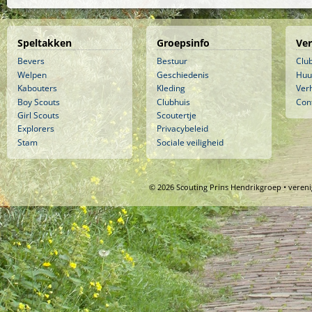
Speltakken
Groepsinfo
Ve
Bevers
Bestuur
Clu
Welpen
Geschiedenis
Huu
Kabouters
Kleding
Ver
Boy Scouts
Clubhuis
Con
Girl Scouts
Scoutertje
Explorers
Privacybeleid
Stam
Sociale veiligheid
© 2026 Scouting Prins Hendrikgroep • veren