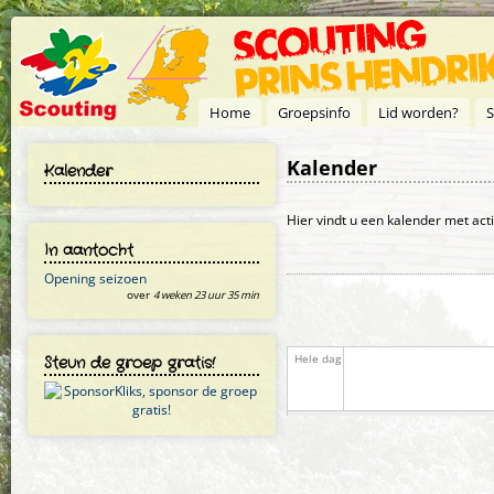
Overslaan en naar de inhoud gaan
Home
Groepsinfo
Lid worden?
S
Kalender
Kalender
Primaire tabs
Hier vindt u een kalender met act
In aantocht
Opening seizoen
over
4 weken 23 uur 35 min
Steun de groep gratis!
Hele dag