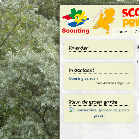
Overslaan en naar de inhoud gaan
Home
Gr
Kalender
H
In aantocht
Opening seizoen
over
4 weken 1 dag 8 uur
Steun de groep gratis!