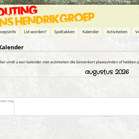
oepsinfo
Lid worden?
Speltakken
Kalender
Activiteiten
V
Kalender
Primaire tabs
ier vindt u een kalender met activiteiten die binnenkort plaatsvinden of hebben
augustus 2026
Hele dag