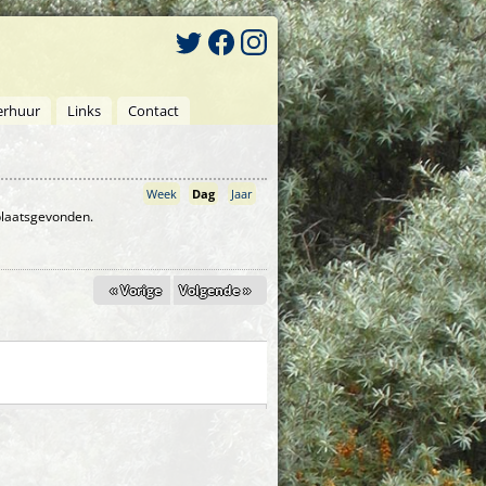
erhuur
Links
Contact
Week
Dag
(actieve tabblad)
Jaar
 plaatsgevonden.
« Vorige
Volgende »