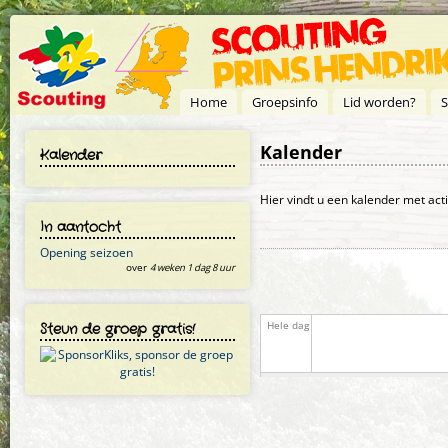
Overslaan en naar de inhoud gaan
Home
Groepsinfo
Lid worden?
S
Kalender
Kalender
Primaire tabs
Hier vindt u een kalender met act
In aantocht
Opening seizoen
over
4 weken 1 dag 8 uur
Steun de groep gratis!
Hele dag