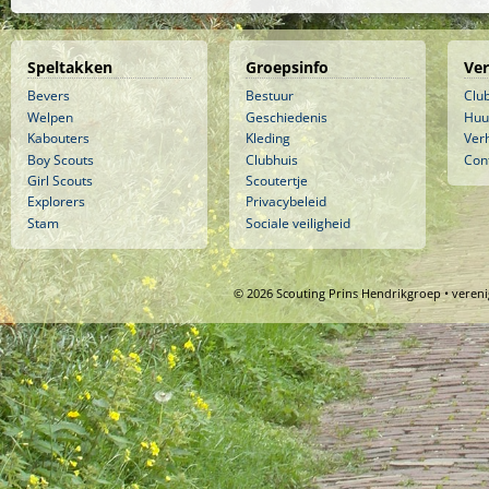
Speltakken
Groepsinfo
Ve
Bevers
Bestuur
Clu
Welpen
Geschiedenis
Huu
Kabouters
Kleding
Ver
Boy Scouts
Clubhuis
Con
Girl Scouts
Scoutertje
Explorers
Privacybeleid
Stam
Sociale veiligheid
© 2026 Scouting Prins Hendrikgroep • veren