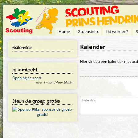
Overslaan en naar de inhoud gaan
Home
Groepsinfo
Lid worden?
S
Kalender
Kalender
Primaire tabs
Hier vindt u een kalender met act
In aantocht
Opening seizoen
over
1 maand 4 uur 20 min
Steun de groep gratis!
Hele dag