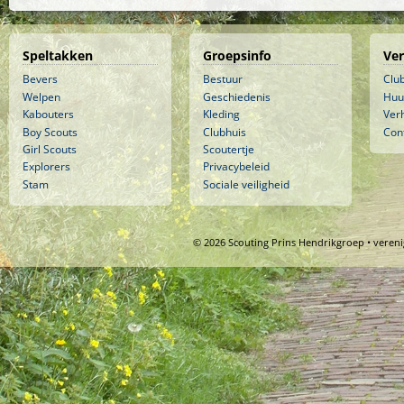
Speltakken
Groepsinfo
Ve
Bevers
Bestuur
Clu
Welpen
Geschiedenis
Huu
Kabouters
Kleding
Ver
Boy Scouts
Clubhuis
Con
Girl Scouts
Scoutertje
Explorers
Privacybeleid
Stam
Sociale veiligheid
© 2026 Scouting Prins Hendrikgroep • veren