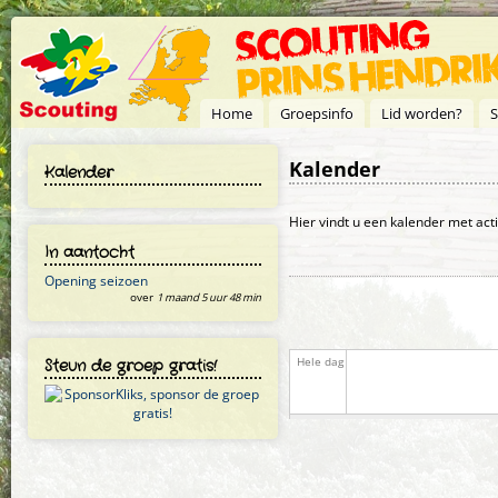
Overslaan en naar de inhoud gaan
Home
Groepsinfo
Lid worden?
S
Kalender
Kalender
Primaire tabs
Hier vindt u een kalender met act
In aantocht
Opening seizoen
over
1 maand 5 uur 48 min
Steun de groep gratis!
Hele dag