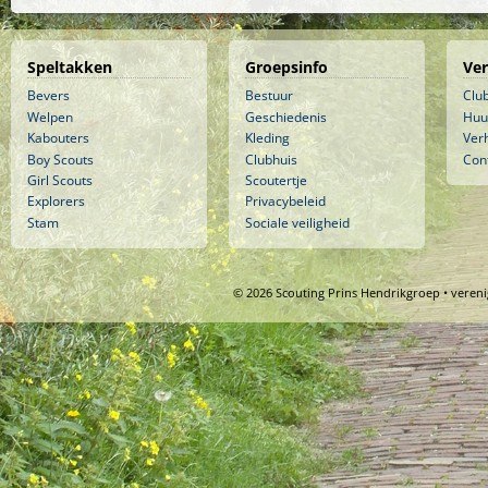
Speltakken
Groepsinfo
Ve
Bevers
Bestuur
Clu
Welpen
Geschiedenis
Huu
Kabouters
Kleding
Ver
Boy Scouts
Clubhuis
Con
Girl Scouts
Scoutertje
Explorers
Privacybeleid
Stam
Sociale veiligheid
© 2026 Scouting Prins Hendrikgroep • veren