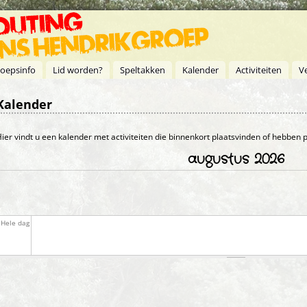
oepsinfo
Lid worden?
Speltakken
Kalender
Activiteiten
V
Kalender
Primaire tabs
ier vindt u een kalender met activiteiten die binnenkort plaatsvinden of hebben
augustus 2026
Hele dag