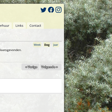
erhuur
Links
Contact
Week
Dag
(actieve tabblad)
Jaar
 plaatsgevonden.
« Vorige
Volgende »