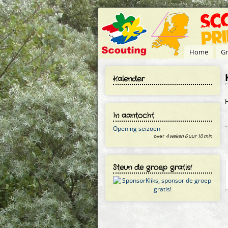
Overslaan en naar de inhoud gaan
Home
Gr
Kalender
H
In aantocht
Opening seizoen
over
4 weken 6 uur 10 min
Steun de groep gratis!