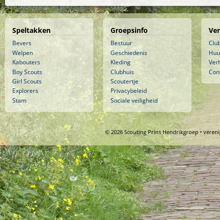
Speltakken
Groepsinfo
Ve
Bevers
Bestuur
Clu
Welpen
Geschiedenis
Huu
Kabouters
Kleding
Ver
Boy Scouts
Clubhuis
Con
Girl Scouts
Scoutertje
Explorers
Privacybeleid
Stam
Sociale veiligheid
© 2026 Scouting Prins Hendrikgroep • veren