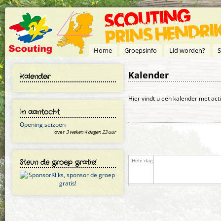
Overslaan en naar de inhoud gaan
Home
Groepsinfo
Lid worden?
S
Kalender
Kalender
Primaire tabs
Hier vindt u een kalender met act
In aantocht
Opening seizoen
over
3 weken 4 dagen 23 uur
Steun de groep gratis!
Hele dag