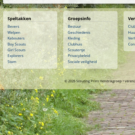
Speltakken
Groepsinfo
Ve
Bevers
Bestuur
Clu
Welpen
Geschiedenis
Huu
Kabouters
Kleding
Ver
Boy Scouts
Clubhuis
Con
Girl Scouts
Scoutertje
Explorers
Privacybeleid
Stam
Sociale veiligheid
© 2026 Scouting Prins Hendrikgroep • veren