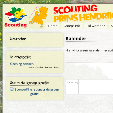
Overslaan en naar de inhoud gaan
Home
Groepsinfo
Lid worden?
S
Kalender
Kalender
Primaire tabs
Hier vindt u een kalender met act
In aantocht
Opening seizoen
over
3 weken 5 dagen 3 uur
Steun de groep gratis!
Hele dag