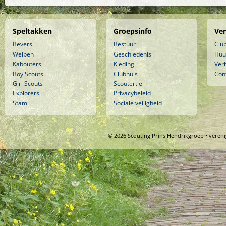
Speltakken
Groepsinfo
Ve
Bevers
Bestuur
Clu
Welpen
Geschiedenis
Huu
Kabouters
Kleding
Ver
Boy Scouts
Clubhuis
Con
Girl Scouts
Scoutertje
Explorers
Privacybeleid
Stam
Sociale veiligheid
© 2026 Scouting Prins Hendrikgroep • veren