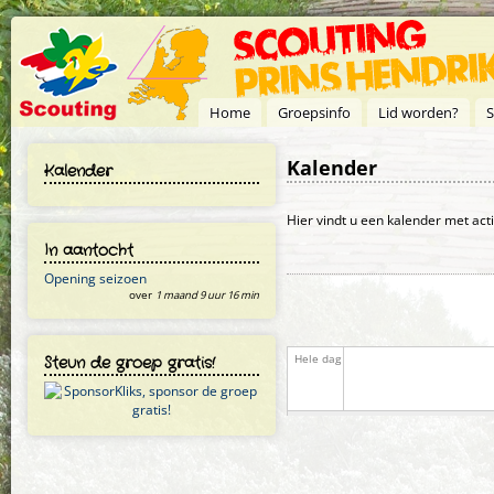
Overslaan en naar de inhoud gaan
Home
Groepsinfo
Lid worden?
S
Kalender
Kalender
Primaire tabs
Hier vindt u een kalender met act
In aantocht
Opening seizoen
over
1 maand 9 uur 16 min
Steun de groep gratis!
Hele dag