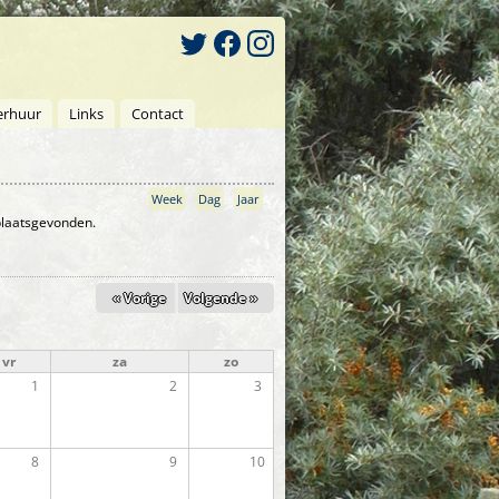
erhuur
Links
Contact
Week
Dag
Jaar
 plaatsgevonden.
« Vorige
Volgende »
vr
za
zo
1
2
3
8
9
10