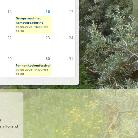
15
16
17
Groepsraad met
kampvergadering
16-05-2026,
16:00
tot
17:30
22
23
24
29
30
31
Pannenkoekenfestival
30-05-2026,
11:00
tot
14:00
5
an Holland