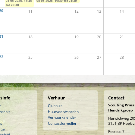
04-05-2026,
18:45
05-05-2026,
19:30
tot
21:30
tot
20:30
20
11
12
13
14
21
18
19
20
21
22
25
26
27
28
sinfo
Verhuur
Contact
Scouting Prins
r
Clubhuis
Hendrikgroep
edenis
Huurvoorwaarden
Verhuurkalender
Harwichweg 20
is
Contactformulier
3151 BP Hoek v
tje
Postbus 7
beleid