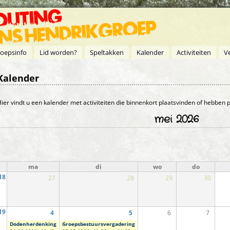
oepsinfo
Lid worden?
Speltakken
Kalender
Activiteiten
V
Kalender
Primaire tabs
ier vindt u een kalender met activiteiten die binnenkort plaatsvinden of hebben
mei 2026
ma
di
wo
do
18
27
28
29
30
19
4
5
6
7
Dodenherdenking
Groepsbestuursvergadering