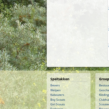
Speltakken
Groep
Bevers
Bestuu
Welpen
Geschi
Kabouters
Kleding
Boy Scouts
Clubhu
Girl Scouts
Scouter
Explorers
Privacy