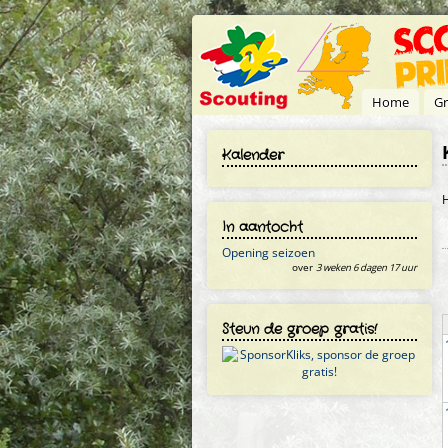
Overslaan en naar de inhoud gaan
Home
Gr
Kalender
H
In aantocht
Opening seizoen
over
3 weken 6 dagen 17 uur
Steun de groep gratis!