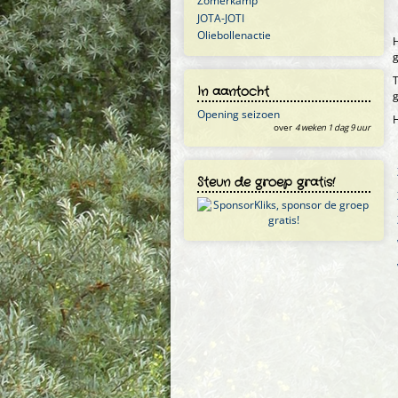
Zomerkamp
JOTA-JOTI
Oliebollenactie
H
g
T
In aantocht
g
Opening seizoen
H
over
4 weken 1 dag 9 uur
Steun de groep gratis!