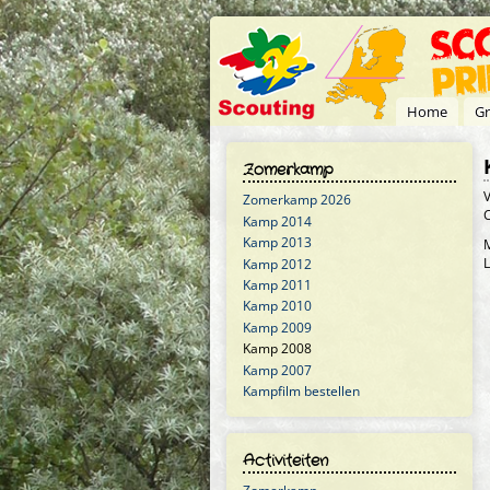
Overslaan en naar de inhoud gaan
Home
Gr
Zomerkamp
V
Zomerkamp 2026
C
Kamp 2014
Kamp 2013
M
L
Kamp 2012
Kamp 2011
Kamp 2010
Kamp 2009
Kamp 2008
Kamp 2007
Kampfilm bestellen
Activiteiten