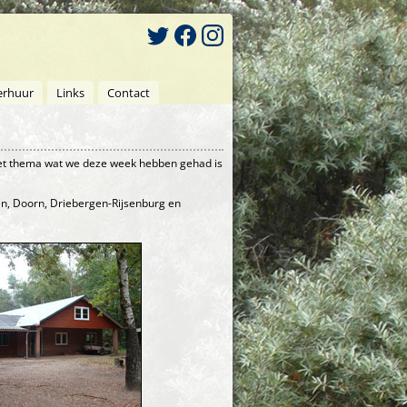
erhuur
Links
Contact
Het thema wat we deze week hebben gehad is
n, Doorn, Driebergen-Rijsenburg en